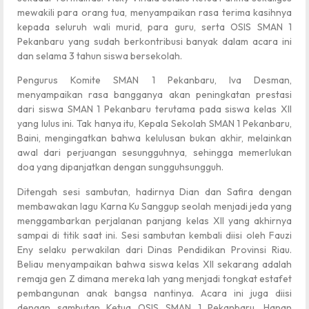
mewakili para orang tua, menyampaikan rasa terima kasihnya
kepada seluruh wali murid, para guru, serta OSIS SMAN 1
Pekanbaru yang sudah berkontribusi banyak dalam acara ini
dan selama 3 tahun siswa bersekolah.
Pengurus Komite SMAN 1 Pekanbaru, Iva Desman,
menyampaikan rasa bangganya akan peningkatan prestasi
dari siswa SMAN 1 Pekanbaru terutama pada siswa kelas XII
yang lulus ini. Tak hanya itu, Kepala Sekolah SMAN 1 Pekanbaru,
Baini, mengingatkan bahwa kelulusan bukan akhir, melainkan
awal dari perjuangan sesungguhnya, sehingga memerlukan
doa yang dipanjatkan dengan sungguhsungguh.
Ditengah sesi sambutan, hadirnya Dian dan Safira dengan
membawakan lagu Karna Ku Sanggup seolah menjadi jeda yang
menggambarkan perjalanan panjang kelas XII yang akhirnya
sampai di titik saat ini. Sesi sambutan kembali diisi oleh Fauzi
Eny selaku perwakilan dari Dinas Pendidikan Provinsi Riau.
Beliau menyampaikan bahwa siswa kelas XII sekarang adalah
remaja gen Z dimana mereka lah yang menjadi tongkat estafet
pembangunan anak bangsa nantinya. Acara ini juga diisi
dengan sambutan Ketua OSIS SMAN 1 Pekanbaru, Hanan