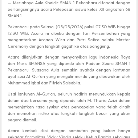
— Meriahnya Aula Khaidir SMAN 1 Pekanbaru ditandai dengan
berlangsungnya acara Pelepasan siswa kelas XII angkatan 68
SMAN 1
Pekanbaru pada Selasa, (05/05/2026) pukul 07.30 WIB hingga
12.30 WIB. Acara ini dibuka dengan Tari Persembahan yang
mengantarkan Arqaan Wira dan Putri Safira selaku Master
Ceremony dengan langkah gagah ke atas panggung.
Acara dilanjutkan dengan menyanyikan lagu Indonesia Raya
dan Mars SMANSA yang dipandu oleh Paduan Suara SMAN 1
Pekanbaru. Suasana Aula semakin syahdu dengan lantunan
ayat suci Al-Qur’an yang mengalir merdu yang dibawakan oleh
Muhammad Iqbal dan Fitriah Salsabila.
Usai lantunan Al-Qur’an, seluruh hadirin menundukkan kepala
dalam doa bersama yang dipandu oleh M. Thoriq Azizi dalam
memanjatkan rasa syukur atas pencapaian yang telah diraih
dan memohon ridho atas langkah-langkah besar yang akan
segera diambil.
Acara kembali diisi dengan sambutan yang bukan hanya
sekadar formalitas. Vicky Vindia selaku Ketua Panitia sekaligus