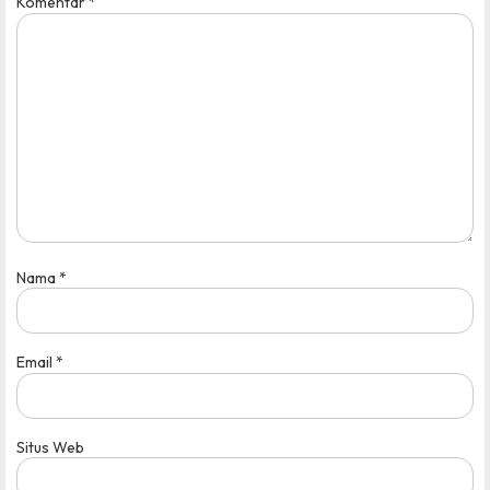
Komentar
*
Nama
*
Email
*
Situs Web